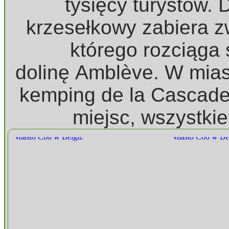
tysięcy turystów. 
krzesełkowy zabiera z
którego rozciąga 
dolinę Amblève. W miast
kemping de la Cascade
miejsc, wszystki