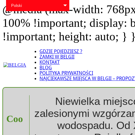
@media (max-width: 768px) 
Polski
100% !important; display: 
!important; height: auto; } 
GDZIE POJEDZIESZ ?
ZAMKI W BELGII
KONTAKT
BLOG
POLITYKA PRYWATNOŚCI
NAJCIEKAWSZE MIEJSCA W BELGII – PROPOZ
Niewielka miejs
zalesionymi wzgórzam
Coo
wodospadu. Od XV